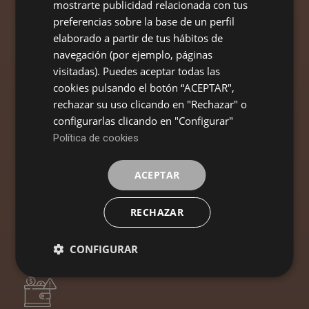
mostrarte publicidad relacionada con tus
preferencias sobre la base de un perfil
Derecho Laboral
elaborado a partir de tus hábitos de
navegación (por ejemplo, páginas
Protegemos tus derechos como trabajador o
empresario: despidos, reclamaciones de salarios,
visitadas). Puedes aceptar todas las
discriminaciones y accidentes laborales.
cookies pulsando el botón “ACEPTAR",
rechazar su uso clicando en "Rechazar" o
configurarlas clicando en "Configurar"
Política de cookies
ACEPTAR
Derecho de Familia
Te acompañamos en procesos de divorcio, custodia,
RECHAZAR
pensiones y medidas de protección de menores,
buscando siempre un acuerdo justo y humano.
CONFIGURAR